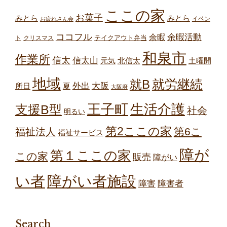
ここの家
お菓子
みとら
みとら
イベン
お疲れさん会
ココフル
余暇
余暇活動
テイクアウト弁当
ト
クリスマス
和泉市
作業所
信太
信太山
元気
北信太
土曜開
地域
就労継続
就B
外出
大阪
所日
夏
大阪府
王子町
生活介護
支援B型
社会
明るい
第2ここの家
第6こ
福祉法人
福祉サービス
障が
第１ここの家
この家
販売
障がい
障がい者施設
い者
障害
障害者
Search