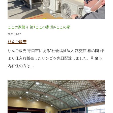
ここの家便り
第1ここの家
第6ここの家
2021/12/28
りんご販売
りんご販売 守口市にある”社会福祉法人 路交館 桜の園”様
より仕入れ販売したリンゴを先日配達しました。和泉市
内在住の方は…
toggle
navigat