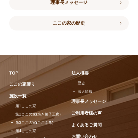
理事長メッセージ
ここの家の歴史
TOP
法人概要
歴史
ここの家便り
法人情報
施設一覧
理事長メッセージ
第1ここの家
ご利用者様の声
第2ここの家(焼き菓子工房)
第3ここの家(ここふる)
よくあるご質問
第4ここの家
お問い合わせ