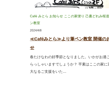
Café みとら
お知らせ
ここの家便り
己書どれみ桜
ン教室
2024/4/8
≪Caféみとら≫より筆ペン教室 開催の
せ
春たけなわの好季節となりました。いかがお過
らっしゃいますでしょうか？ 平素はここの家に
大なるご支援をいた…