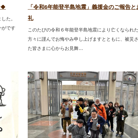
🍀
「令和6年能登半島地震」義援金のご報告と
礼
ました。
かがです
このたびの令和６年能登半島地震により亡くなられ
方々に謹んでお悔やみ申し上げますとともに、被災
た皆さまに心からお見舞…