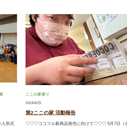
家
ここの家便り
2024/4/25
第2ここの家 活動報告
い入所式
♡♡♡ココフル新商品発売に向けて♡♡♡ 5月7日（