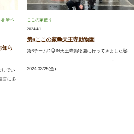
道場
筆ペ
ここの家便り
2024/4/1
第6ここの家🐘天王寺動物園
お知ら
第6チームD🐵IN天王寺動物園に行ってきました🥰
‐
2024.03/25(金)‐ …
ごしでい
運営に多