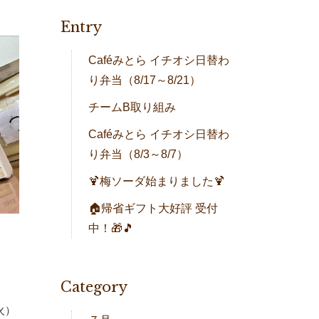
Entry
Caféみとら イチオシ日替わ
り弁当（8/17～8/21）
チームB取り組み
Caféみとら イチオシ日替わ
り弁当（8/3～8/7）
🍹梅ソーダ始まりました🍹
🏠帰省ギフト大好評 受付
中！🎁🎵
Category
火）