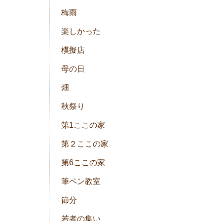
梅雨
楽しかった
模擬店
母の日
畑
秋祭り
第1ここの家
第２ここの家
第6ここの家
筆ペン教室
節分
若者の集い