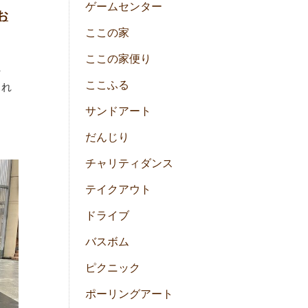
ゲームセンター
お
ここの家
ここの家便り
た
ここふる
され
サンドアート
だんじり
チャリティダンス
テイクアウト
ドライブ
バスボム
ピクニック
ポーリングアート