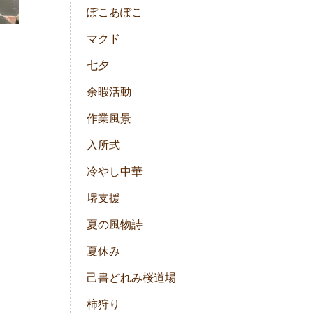
ぽこあぽこ
マクド
七夕
余暇活動
作業風景
入所式
冷やし中華
堺支援
夏の風物詩
夏休み
己書どれみ桜道場
柿狩り