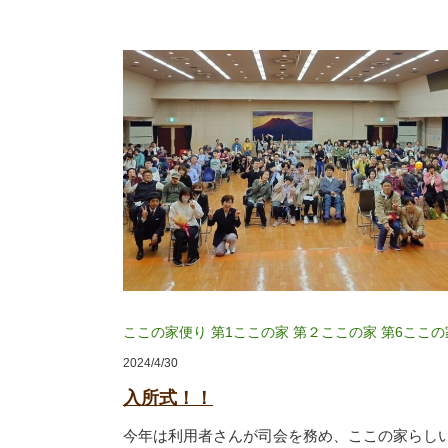
ここの家便り
第1ここの家
第２ここの家
第6ここの
2024/4/30
入所式！！
今年は利用者さんが司会を務め、ここの家らし