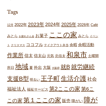
Tags
2023年
2024年
2025年
2022年
2026年
Café
12月
ここの家
お菓子
みとら
みとら
イベン
お疲れさん会
ココフル
余暇
余暇活動
テイクアウト弁当
ト
クリスマス
和泉市
作業所
信太
信太山
元気
北信太
土曜開
地域
就労継続
就B
外出
大阪
所日
夏
大阪府
王子町
生活介護
支援B型
社会
明るい
第2ここの家
第6こ
福祉法人
福祉サービス
障が
第１ここの家
この家
販売
障がい