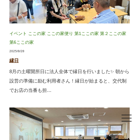
イベント
ここの家
ここの家便り
第1ここの家
第２ここの家
第6ここの家
2025/8/28
縁日
8月の土曜開所日に法人全体で縁日を行いました✨ 朝から
設営の準備に励む利用者さん！縁日が始まると、交代制
でお店の当番も担…
toggle
navigat