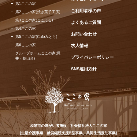
第1ここの家
ご利用者様の声
第2ここの家(焼き菓子工房)
第3ここの家(ここふる)
よくあるご質問
第4ここの家
お問い合わせ
第5ここの家(Caféみとら)
第6ここの家
求人情報
グループホームここの家(尾
プライバシーポリシー
井・鶴山台)
SNS運用方針
和泉市の障がい者施設 社会福祉法人ここの家
[生活介護事業、就労継続支援B型事業、共同生活援助事業]