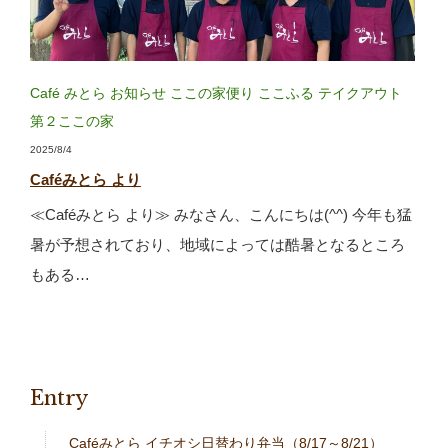
Café みとら
お知らせ
ここの家便り
ここふる
テイクアウト
第２ここの家
2025/8/4
Caféみとら より
≪Caféみとら より≫ みなさん、こんにちは(^^) 今年も猛
暑が予想されており、地域によっては酷暑となるところ
もある…
Entry
Caféみとら イチオシ日替わり弁当（8/17～8/21）