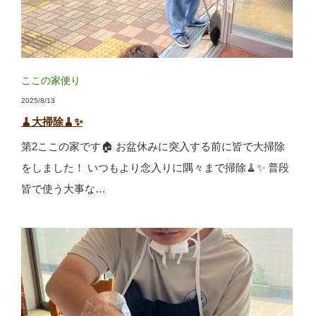
ここの家便り
2025/8/13
🧹大掃除🧹✨
第2ここの家です🏠 お盆休みに突入する前に皆で大掃除
をしました！ いつもより念入りに隅々まで掃除🧹✨ 普段
皆で使う大事な…