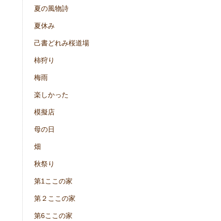
夏の風物詩
夏休み
己書どれみ桜道場
柿狩り
梅雨
楽しかった
模擬店
母の日
畑
秋祭り
第1ここの家
第２ここの家
第6ここの家