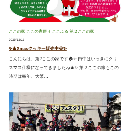
ここの家
ここの家便り
ここふる
第２ここの家
2025/12/16
✨🎄Xmasクッキー販売中🍪✨
こんにちは、第2ここの家です🏠✨ 街中はいっきにクリ
スマス仕様になってきましたね🎄✨ 第２ここの家もこの
時期は毎年、大繁…