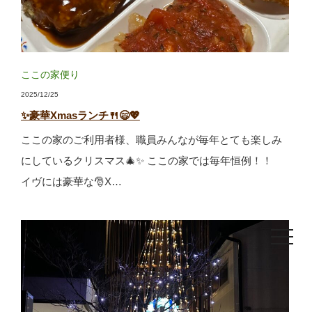
ここの家便り
2025/12/25
✨豪華Xmasランチ🍴😄💖
ここの家のご利用者様、職員みんなが毎年とても楽しみ
にしているクリスマス🎄✨ ここの家では毎年恒例！！
イヴには豪華な🎅X…
toggle
navigat