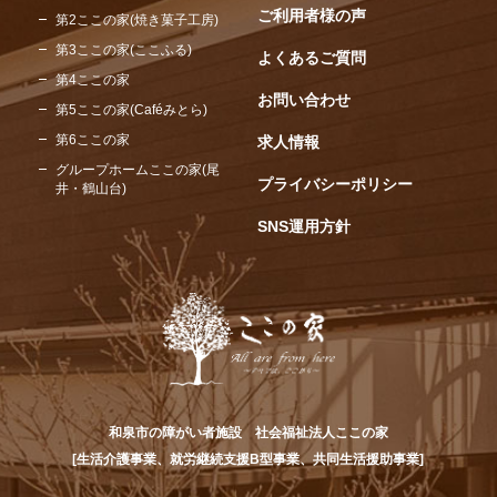
ご利用者様の声
第2ここの家(焼き菓子工房)
第3ここの家(ここふる)
よくあるご質問
第4ここの家
お問い合わせ
第5ここの家(Caféみとら)
第6ここの家
求人情報
グループホームここの家(尾
プライバシーポリシー
井・鶴山台)
SNS運用方針
和泉市の障がい者施設 社会福祉法人ここの家
[生活介護事業、就労継続支援B型事業、共同生活援助事業]