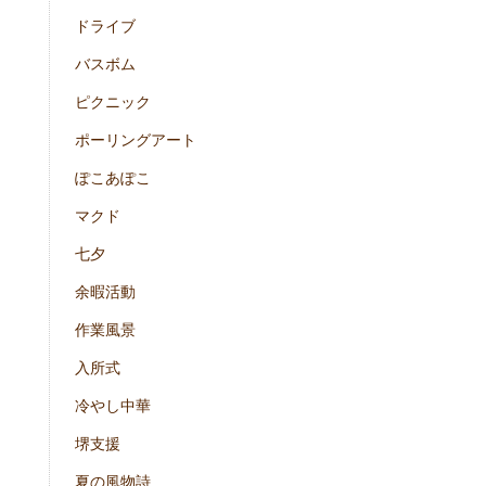
ドライブ
バスボム
ピクニック
ポーリングアート
ぽこあぽこ
マクド
七夕
余暇活動
作業風景
入所式
冷やし中華
堺支援
夏の風物詩