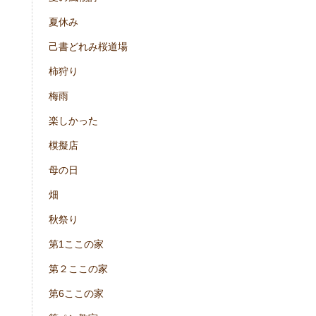
夏休み
己書どれみ桜道場
柿狩り
梅雨
楽しかった
模擬店
母の日
畑
秋祭り
第1ここの家
第２ここの家
第6ここの家