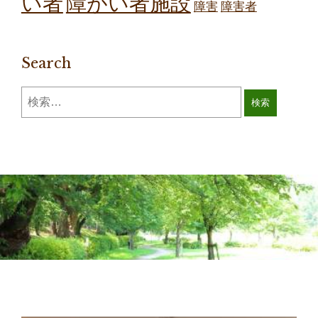
障がい者施設
い者
障害
障害者
Search