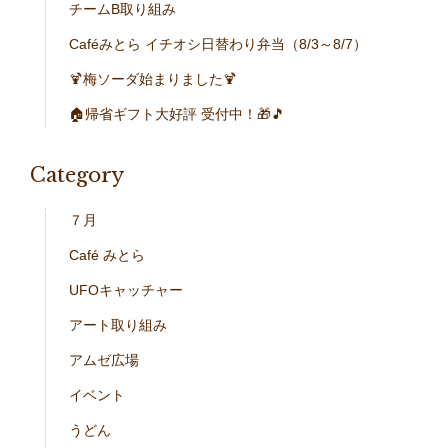
チームB取り組み
Caféみとら イチオシ日替わり弁当（8/3～8/7）
🍹梅ソーダ始まりました🍹
🏠帰省ギフト大好評 受付中！🎁🎵
Category
７月
Café みとら
UFOキャッチャー
アート取り組み
アムゼ広場
イベント
うどん