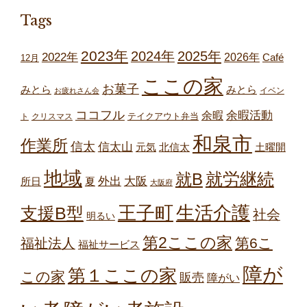
Tags
2023年
2024年
2025年
2022年
2026年
Café
12月
ここの家
お菓子
みとら
みとら
イベン
お疲れさん会
ココフル
余暇
余暇活動
テイクアウト弁当
ト
クリスマス
和泉市
作業所
信太
信太山
元気
北信太
土曜開
地域
就労継続
就B
外出
大阪
所日
夏
大阪府
王子町
生活介護
支援B型
社会
明るい
第2ここの家
第6こ
福祉法人
福祉サービス
障が
第１ここの家
この家
販売
障がい