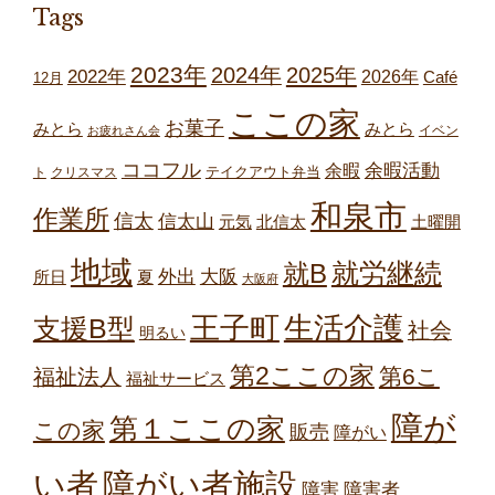
Tags
2023年
2024年
2025年
2022年
2026年
Café
12月
ここの家
お菓子
みとら
みとら
イベン
お疲れさん会
ココフル
余暇
余暇活動
テイクアウト弁当
ト
クリスマス
和泉市
作業所
信太
信太山
元気
北信太
土曜開
地域
就労継続
就B
外出
大阪
所日
夏
大阪府
王子町
生活介護
支援B型
社会
明るい
第2ここの家
第6こ
福祉法人
福祉サービス
障が
第１ここの家
この家
販売
障がい
障がい者施設
い者
障害
障害者