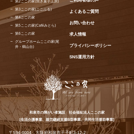
ご利用者様の声
第2ここの家(焼き菓子工房)
第3ここの家(ここふる)
よくあるご質問
第4ここの家
お問い合わせ
第5ここの家(Caféみとら)
第6ここの家
求人情報
グループホームここの家(尾
プライバシーポリシー
井・鶴山台)
SNS運用方針
和泉市の障がい者施設 社会福祉法人ここの家
[生活介護事業、就労継続支援B型事業、共同生活援助事業]
〒594-0004 大阪府和泉市王子町3-12-2