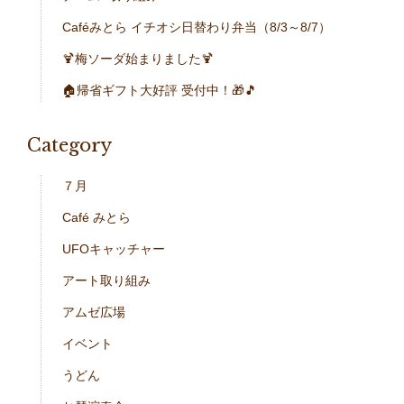
Caféみとら イチオシ日替わり弁当（8/3～8/7）
🍹梅ソーダ始まりました🍹
🏠帰省ギフト大好評 受付中！🎁🎵
Category
７月
Café みとら
UFOキャッチャー
アート取り組み
アムゼ広場
イベント
うどん