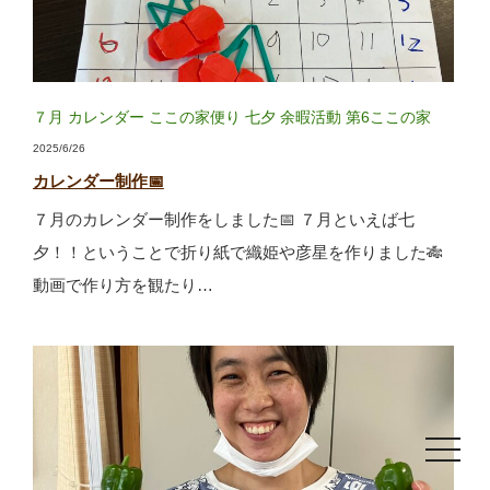
７月
カレンダー
ここの家便り
七夕
余暇活動
第6ここの家
2025/6/26
カレンダー制作📅
７月のカレンダー制作をしました📅 ７月といえば七
夕！！ということで折り紙で織姫や彦星を作りました🎋
動画で作り方を観たり…
toggle
navigat