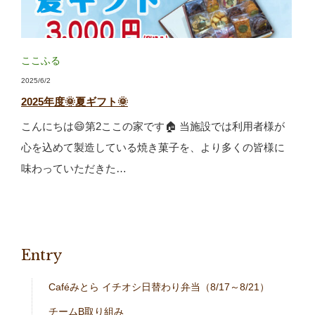
ここふる
2025/6/2
2025年度🌞夏ギフト🌞
こんにちは😄第2ここの家です🏠 当施設では利用者様が
心を込めて製造している焼き菓子を、より多くの皆様に
味わっていただきた…
Entry
Caféみとら イチオシ日替わり弁当（8/17～8/21）
チームB取り組み