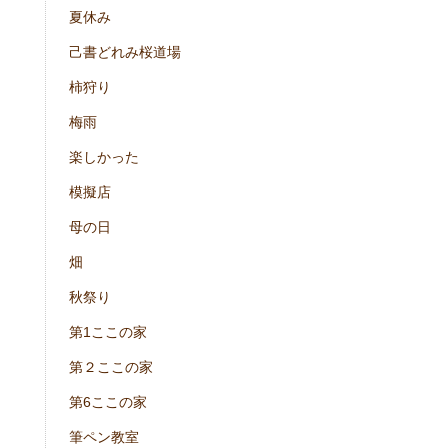
夏休み
己書どれみ桜道場
柿狩り
梅雨
楽しかった
模擬店
母の日
畑
秋祭り
第1ここの家
第２ここの家
第6ここの家
筆ペン教室