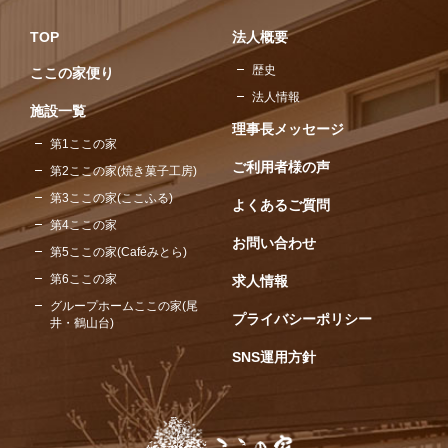
TOP
法人概要
歴史
ここの家便り
法人情報
施設一覧
理事長メッセージ
第1ここの家
ご利用者様の声
第2ここの家(焼き菓子工房)
第3ここの家(ここふる)
よくあるご質問
第4ここの家
お問い合わせ
第5ここの家(Caféみとら)
第6ここの家
求人情報
グループホームここの家(尾
プライバシーポリシー
井・鶴山台)
SNS運用方針