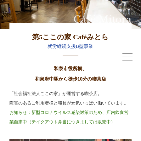
Café Mitora
第5ここの家 Caféみとら
就労継続支援B型事業
toggle
navigat
和泉市役所横、
和泉府中駅から徒歩10分の喫茶店
「社会福祉法人ここの家」が運営する喫茶店。
障害のあるご利用者様と職員が元気いっぱい働いています。
お知らせ：新型コロナウイルス感染対策のため、店内飲食営
業自粛中（テイクアウト弁当につきましては販売中）