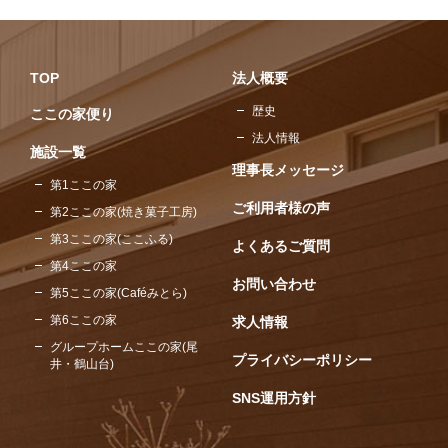
TOP
法人概要
歴史
ここの家便り
法人情報
施設一覧
理事長メッセージ
第1ここの家
ご利用者様の声
第2ここの家(焼き菓子工房)
第3ここの家(ここふる)
よくあるご質問
第4ここの家
お問い合わせ
第5ここの家(Caféみとら)
第6ここの家
求人情報
グループホームここの家(尾
プライバシーポリシー
井・鶴山台)
SNS運用方針