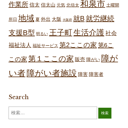
和泉市
作業所
信太
信太山
元気
北信太
土曜開
地域
就労継続
就B
外出
大阪
所日
夏
大阪府
王子町
生活介護
支援B型
社会
明るい
第2ここの家
第6こ
福祉法人
福祉サービス
障が
第１ここの家
この家
販売
障がい
障がい者施設
い者
障害
障害者
Search