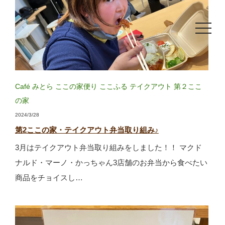
toggle
navigat
Café みとら
ここの家便り
ここふる
テイクアウト
第２ここ
の家
2024/3/28
第2ここの家・テイクアウト弁当取り組み♪
3月はテイクアウト弁当取り組みをしました！！ マクド
ナルド・マーノ・かっちゃん3店舗のお弁当から食べたい
商品をチョイスし…