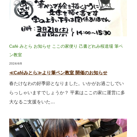
Café みとら
お知らせ
ここの家便り
己書どれみ桜道場
筆ペ
ン教室
2024/4/8
≪Caféみとら≫より筆ペン教室 開催のお知らせ
春たけなわの好季節となりました。いかがお過ごしでい
らっしゃいますでしょうか？ 平素はここの家に運営に多
大なるご支援をいた…