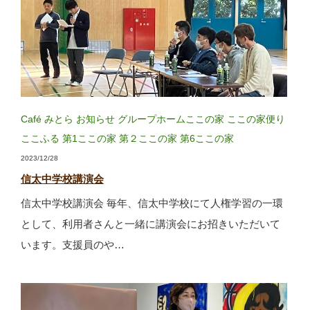
Café みとら
お知らせ
グループホームここの家
ここの家便り
ここふる
第1ここの家
第２ここの家
第6ここの家
2023/12/28
信太中学校講演会
信太中学校講演会 毎年、信太中学校にて人権学習の一環
として、利用者さんと一緒に講演会にお招きいただいて
います。支援員のや…