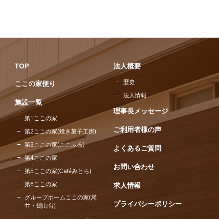
TOP
法人概要
歴史
ここの家便り
法人情報
施設一覧
理事長メッセージ
第1ここの家
ご利用者様の声
第2ここの家(焼き菓子工房)
第3ここの家(ここふる)
よくあるご質問
第4ここの家
お問い合わせ
第5ここの家(Caféみとら)
第6ここの家
求人情報
グループホームここの家(尾
プライバシーポリシー
井・鶴山台)