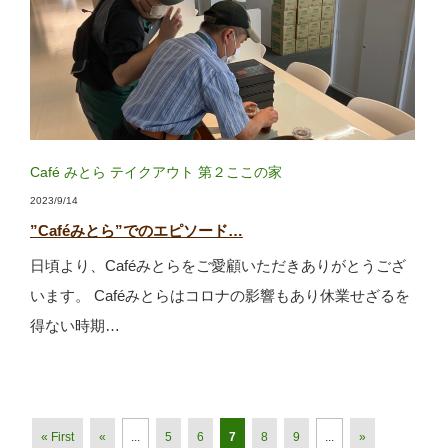
Café みとら
テイクアウト
第２ここの家
2023/9/14
”Caféみとら”でのエピソード…
日頃より、Caféみとらをご愛顧いただきありがとうござ
います。 Caféみとらはコロナの影響もあり休業せざるを
得ない時期…
« First
«
...
5
6
7
8
9
...
»