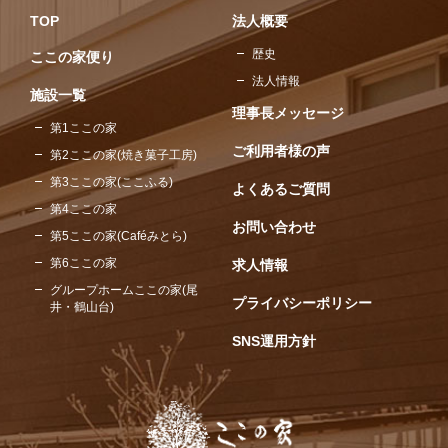
TOP
法人概要
歴史
ここの家便り
法人情報
施設一覧
理事長メッセージ
第1ここの家
ご利用者様の声
第2ここの家(焼き菓子工房)
第3ここの家(ここふる)
よくあるご質問
第4ここの家
お問い合わせ
第5ここの家(Caféみとら)
第6ここの家
求人情報
グループホームここの家(尾
プライバシーポリシー
井・鶴山台)
SNS運用方針