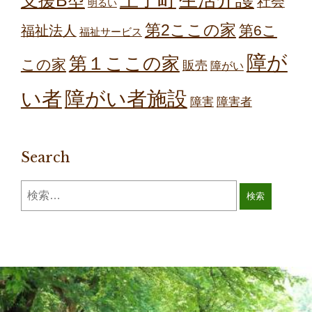
生活介護
支援B型
社会
明るい
第2ここの家
第6こ
福祉法人
福祉サービス
障が
第１ここの家
この家
販売
障がい
障がい者施設
い者
障害
障害者
Search