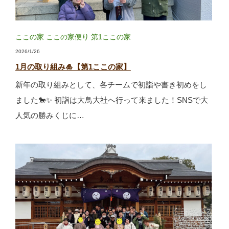
ここの家
ここの家便り
第1ここの家
2026/1/26
1月の取り組み🎍【第1ここの家】
新年の取り組みとして、各チームで初詣や書き初めをし
ました🐎✨ 初詣は大鳥大社へ行って来ました！SNSで大
人気の勝みくじに…