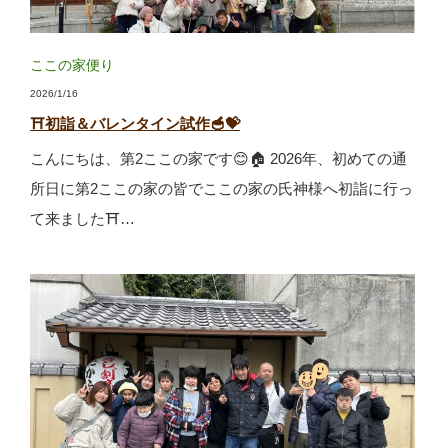
ここの家便り
2026/1/16
⛩初詣＆バレンタイン試作🥣💝
こんにちは、第2ここの家です😊🏠 2026年、初めての通
所日に第2ここの家の皆でここの家の氏神様へ初詣に行っ
て来ました⛩…