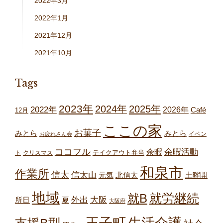
2022年3月
2022年1月
2021年12月
2021年10月
Tags
2023年
2024年
2025年
2022年
2026年
Café
12月
ここの家
お菓子
みとら
みとら
イベン
お疲れさん会
ココフル
余暇
余暇活動
テイクアウト弁当
ト
クリスマス
和泉市
作業所
信太
信太山
元気
北信太
土曜開
地域
就労継続
就B
外出
大阪
所日
夏
大阪府
王子町