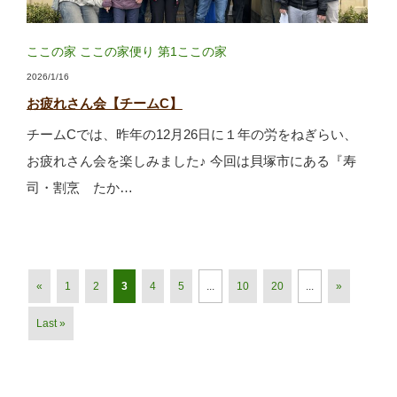
ここの家
ここの家便り
第1ここの家
2026/1/16
お疲れさん会【チームC】
チームCでは、昨年の12月26日に１年の労をねぎらい、
お疲れさん会を楽しみました♪ 今回は貝塚市にある『寿
司・割烹 たか…
«
1
2
3
4
5
...
10
20
...
»
Last »