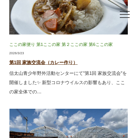
toggle
navigat
ここの家便り
第1ここの家
第２ここの家
第6ここの家
2026/3/23
第1回 家族交流会（カレー作り）
信太山青少年野外活動センターにて”第1回 家族交流会”を
開催しました✨ 新型コロナウイルスの影響もあり、ここ
の家全体での…