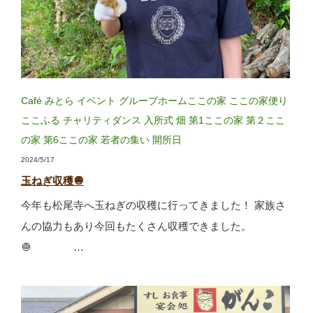
Café みとら
イベント
グループホームここの家
ここの家便り
ここふる
チャリティダンス
入所式
畑
第1ここの家
第２ここ
の家
第6ここの家
若者の集い
開所日
2024/5/17
玉ねぎ収穫🧅
今年も松尾寺へ玉ねぎの収穫に行ってきました！ 家族さ
んの協力もあり今回もたくさん収穫できました。
🧅 …