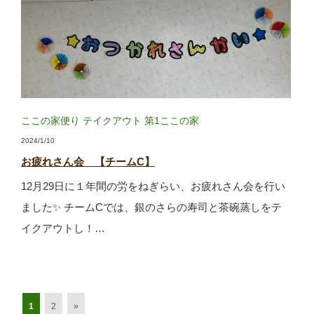
ここの家便り
テイクアウト
第1ここの家
2024/1/10
お疲れさん会 【チームC】
12月29日に１年間の労をねぎらい、お疲れさん会を行い
ました✨ チームCでは、銀のさらの寿司と茶碗蒸しをテ
イクアウトし！…
1
2
»