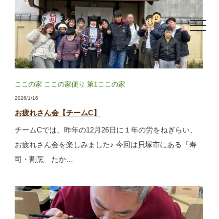
toggle
navigat
ここの家
ここの家便り
第1ここの家
2026/1/16
お疲れさん会【チームC】
チームCでは、昨年の12月26日に１年の労をねぎらい、
お疲れさん会を楽しみました♪ 今回は貝塚市にある『寿
司・割烹 たか…