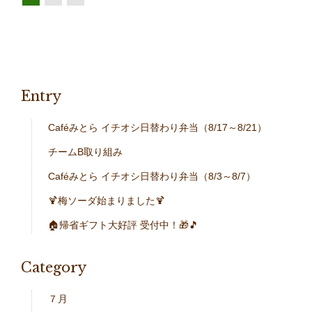
Entry
Caféみとら イチオシ日替わり弁当（8/17～8/21）
チームB取り組み
Caféみとら イチオシ日替わり弁当（8/3～8/7）
🍹梅ソーダ始まりました🍹
🏠帰省ギフト大好評 受付中！🎁🎵
Category
７月