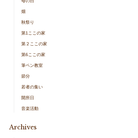
母の日
畑
秋祭り
第1ここの家
第２ここの家
第6ここの家
筆ペン教室
節分
若者の集い
開所日
音楽活動
Archives