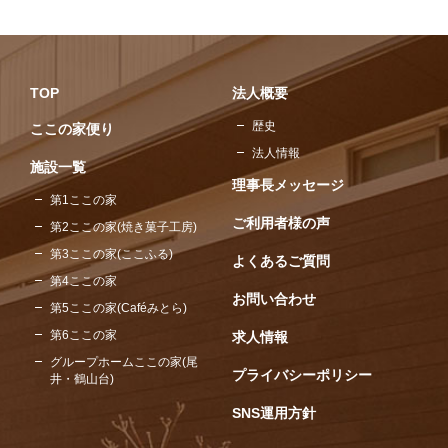
TOP
法人概要
歴史
ここの家便り
法人情報
施設一覧
理事長メッセージ
第1ここの家
ご利用者様の声
第2ここの家(焼き菓子工房)
第3ここの家(ここふる)
よくあるご質問
第4ここの家
お問い合わせ
第5ここの家(Caféみとら)
第6ここの家
求人情報
グループホームここの家(尾
プライバシーポリシー
井・鶴山台)
SNS運用方針