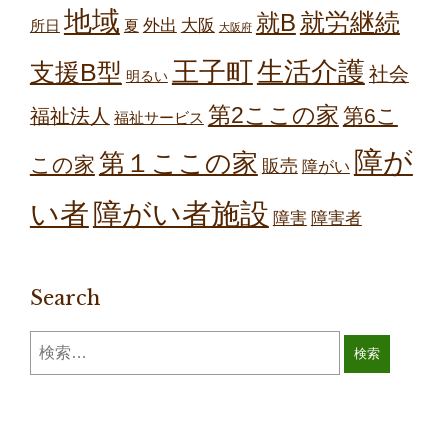
地域
就労継続
就B
外出
大阪
所日
夏
大阪府
王子町
生活介護
支援B型
社会
明るい
第2ここの家
第6こ
福祉法人
福祉サービス
障が
第１ここの家
この家
販売
障がい
障がい者施設
い者
障害
障害者
Search