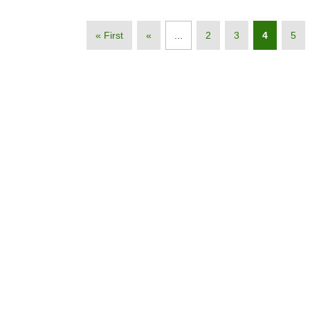
« First
«
...
2
3
4
5