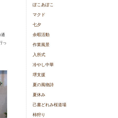
ぽこあぽこ
マクド
七夕
の通
余暇活動
行っ
作業風景
入所式
冷やし中華
堺支援
夏の風物詩
夏休み
己書どれみ桜道場
柿狩り