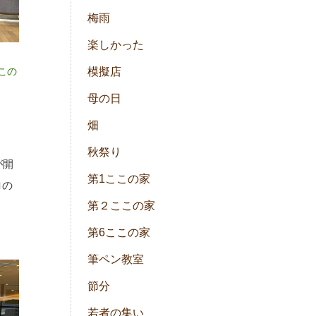
梅雨
楽しかった
この
模擬店
母の日
畑
秋祭り
が開
第1ここの家
ロの
第２ここの家
第6ここの家
筆ペン教室
節分
若者の集い