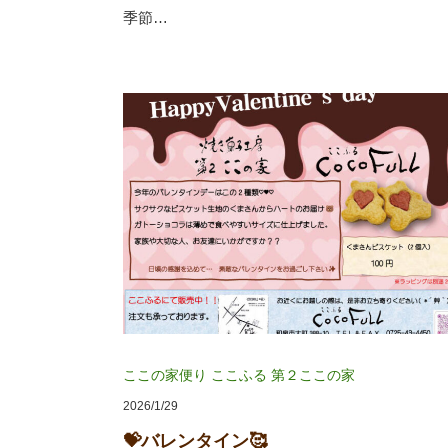
季節…
ここの家便り
ここふる
第２ここの家
2026/1/29
💝バレンタイン🥰