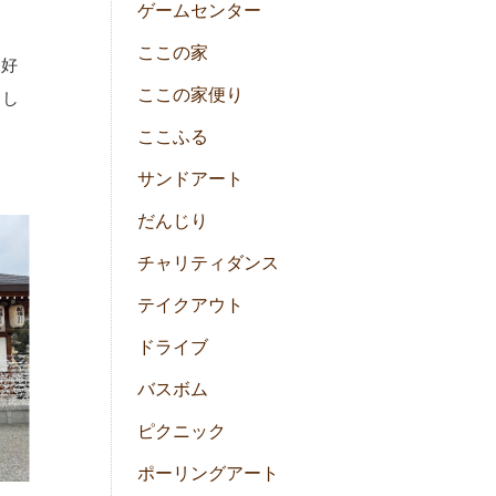
ゲームセンター
ここの家
 好
ここの家便り
まし
ここふる
サンドアート
だんじり
チャリティダンス
テイクアウト
ドライブ
バスボム
ピクニック
ポーリングアート