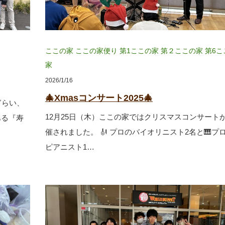
ここの家
ここの家便り
第1ここの家
第２ここの家
第6こ
家
2026/1/16
🎄Xmasコンサート2025🎄
ぎらい、
12月25日（木）ここの家ではクリスマスコンサート
ある『寿
催されました。 🎻 プロのバイオリニスト2名と🎹プ
ピアニスト1…