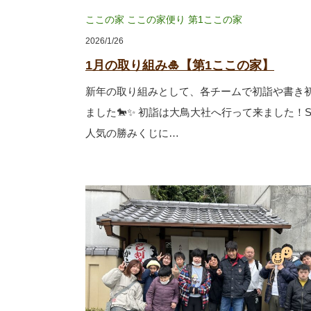
ここの家
ここの家便り
第1ここの家
2026/1/26
1月の取り組み🎍【第1ここの家】
新年の取り組みとして、各チームで初詣や書き
ました🐎✨ 初詣は大鳥大社へ行って来ました！S
人気の勝みくじに…