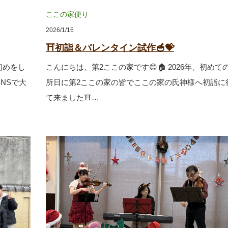
ここの家便り
2026/1/16
⛩初詣＆バレンタイン試作🥣💝
初めをし
こんにちは、第2ここの家です😊🏠 2026年、初めて
NSで大
所日に第2ここの家の皆でここの家の氏神様へ初詣に
て来ました⛩…