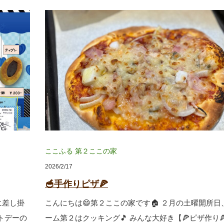
ここふる
第２ここの家
2026/2/17
🥣手作りピザ🍕
に差し掛
こんにちは😄第２ここの家です🏠 ２月の土曜開所日
トデーの
ーム第２はクッキング🎵 みんな大好き【🍕ピザ作り