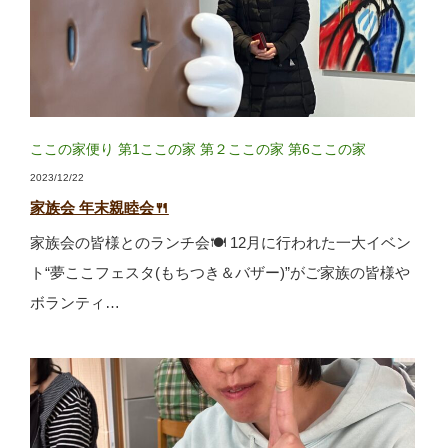
ここの家便り
第1ここの家
第２ここの家
第6ここの家
2023/12/22
家族会 年末親睦会🍴
家族会の皆様とのランチ会🍽 12月に行われた一大イベン
ト“夢ここフェスタ(もちつき＆バザー)”がご家族の皆様や
ボランティ…