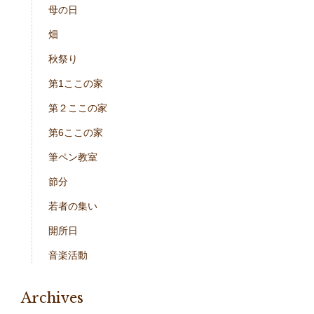
母の日
畑
秋祭り
第1ここの家
第２ここの家
第6ここの家
筆ペン教室
節分
若者の集い
開所日
音楽活動
Archives