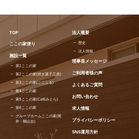
TOP
法人概要
歴史
ここの家便り
法人情報
施設一覧
理事長メッセージ
第1ここの家
ご利用者様の声
第2ここの家(焼き菓子工房)
第3ここの家(ここふる)
よくあるご質問
第4ここの家
お問い合わせ
第5ここの家(Caféみとら)
第6ここの家
求人情報
グループホームここの家(尾
プライバシーポリシー
井・鶴山台)
SNS運用方針