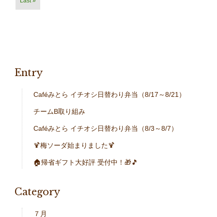
Last »
Entry
Caféみとら イチオシ日替わり弁当（8/17～8/21）
チームB取り組み
Caféみとら イチオシ日替わり弁当（8/3～8/7）
🍹梅ソーダ始まりました🍹
🏠帰省ギフト大好評 受付中！🎁🎵
Category
７月