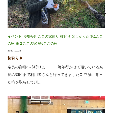
toggle
navigat
イベント
お知らせ
ここの家便り
柿狩り
楽しかった
第1ここ
の家
第２ここの家
第6ここの家
2023/12/28
柿狩り🌲
奈良の御所へ柿狩りに．．． 毎年行かせて頂いている奈
良の御所まで利用者さんと行ってきました❣ 立派に育っ
た柿を取らせて頂…