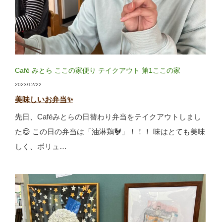
Café みとら
ここの家便り
テイクアウト
第1ここの家
2023/12/22
美味しいお弁当✨
先日、Caféみとらの日替わり弁当をテイクアウトしまし
た😋 この日の弁当は「油淋鶏🐓」！！！ 味はとても美味
しく、ボリュ…