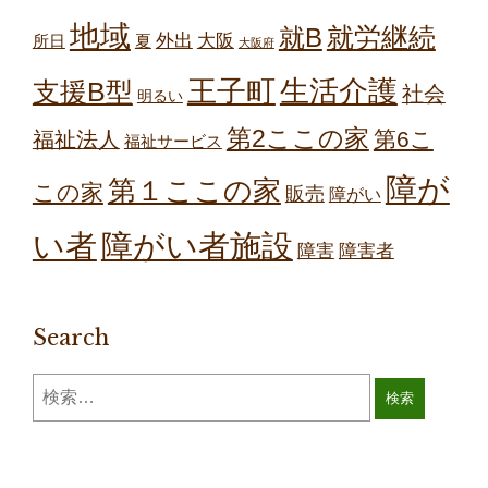
地域
就労継続
就B
外出
大阪
所日
夏
大阪府
王子町
生活介護
支援B型
社会
明るい
第2ここの家
第6こ
福祉法人
福祉サービス
障が
第１ここの家
この家
販売
障がい
障がい者施設
い者
障害
障害者
Search