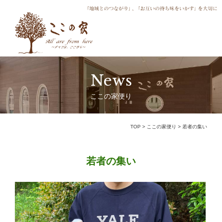
News
ここの家便り
TOP
>
ここの家便り
>
若者の集い
若者の集い