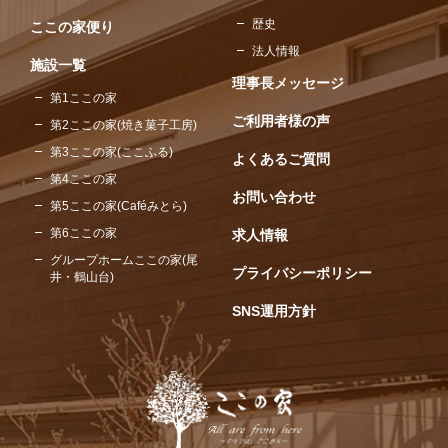
歴史
ここの家便り
法人情報
施設一覧
理事長メッセージ
第1ここの家
ご利用者様の声
第2ここの家(焼き菓子工房)
第3ここの家(ここふる)
よくあるご質問
第4ここの家
お問い合わせ
第5ここの家(Caféみとら)
第6ここの家
求人情報
グループホームここの家(尾
プライバシーポリシー
井・鶴山台)
SNS運用方針