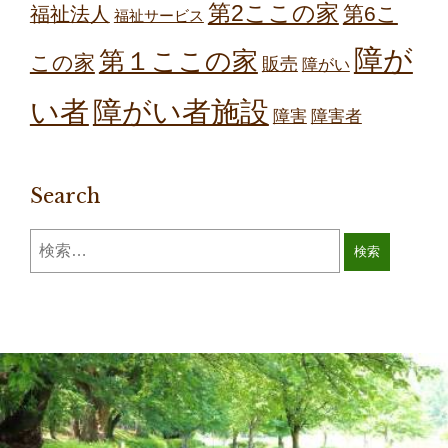
第2ここの家
第6こ
福祉法人
福祉サービス
障が
第１ここの家
この家
販売
障がい
障がい者施設
い者
障害
障害者
Search