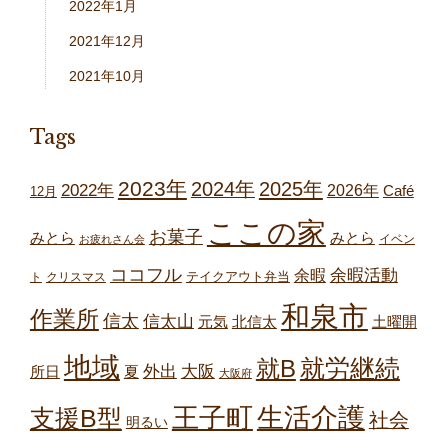
2022年1月
2021年12月
2021年10月
Tags
2023年
2024年
2025年
2022年
2026年
Café
12月
ここの家
お菓子
みとら
みとら
イベン
お疲れさん会
ココフル
余暇
余暇活動
テイクアウト弁当
ト
クリスマス
和泉市
作業所
信太
信太山
元気
北信太
土曜開
地域
就労継続
就B
外出
大阪
所日
夏
大阪府
王子町
生活介護
支援B型
社会
明るい