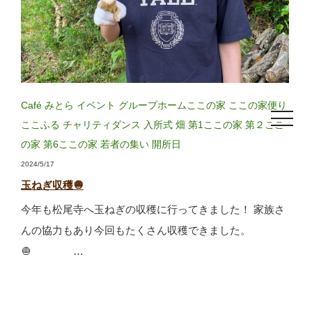
Café みとら
イベント
グループホームここの家
ここの家便り
toggle
ここふる
チャリティダンス
入所式
畑
第1ここの家
第２ここ
navigat
の家
第6ここの家
若者の集い
開所日
2024/5/17
玉ねぎ収穫🧅
今年も松尾寺へ玉ねぎの収穫に行ってきました！ 家族さ
んの協力もあり今回もたくさん収穫できました。
🧅 …