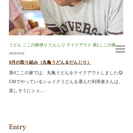
うどん
ここの家便り
だんじり
テイクアウト
第1ここの家
toggle
navigat
2023/10/11
9月の取り組み（丸亀うどん＆だんじり）
第4ここの家では、丸亀うどんをテイクアウトしました😋
CMでやっているシェイクうどんを選んだ利用者さんは、
楽しそうにシェ…
Entry