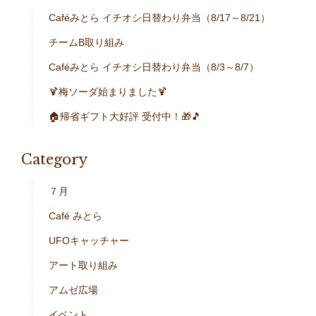
Caféみとら イチオシ日替わり弁当（8/17～8/21）
チームB取り組み
Caféみとら イチオシ日替わり弁当（8/3～8/7）
🍹梅ソーダ始まりました🍹
🏠帰省ギフト大好評 受付中！🎁🎵
Category
７月
Café みとら
UFOキャッチャー
アート取り組み
アムゼ広場
イベント