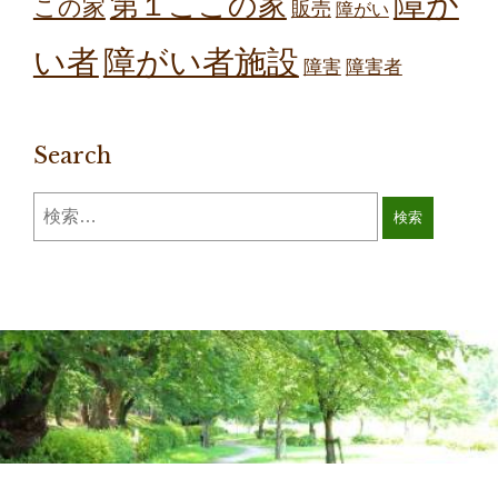
障が
第１ここの家
この家
販売
障がい
障がい者施設
い者
障害
障害者
Search