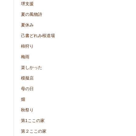
堺支援
夏の風物詩
夏休み
己書どれみ桜道場
柿狩り
梅雨
楽しかった
模擬店
母の日
畑
秋祭り
第1ここの家
第２ここの家