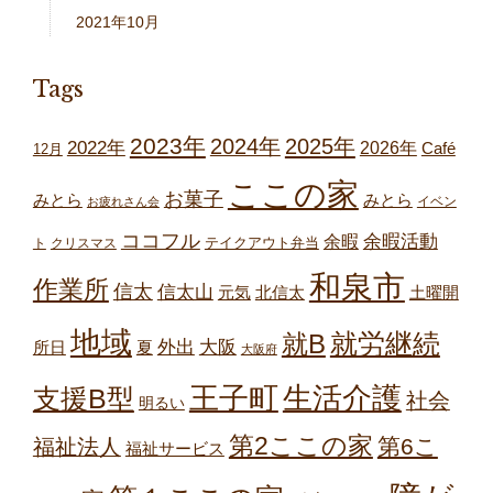
2021年10月
Tags
2023年
2024年
2025年
2022年
2026年
Café
12月
ここの家
お菓子
みとら
みとら
イベン
お疲れさん会
ココフル
余暇
余暇活動
テイクアウト弁当
ト
クリスマス
和泉市
作業所
信太
信太山
元気
北信太
土曜開
地域
就労継続
就B
外出
大阪
所日
夏
大阪府
王子町
生活介護
支援B型
社会
明るい
第2ここの家
第6こ
福祉法人
福祉サービス