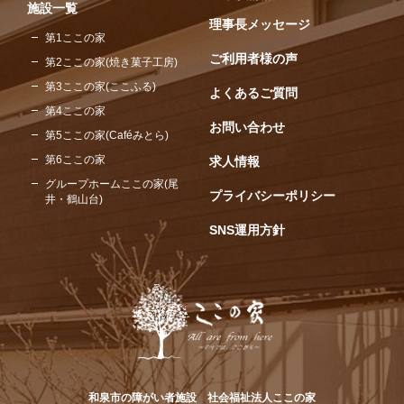
施設一覧
理事長メッセージ
第1ここの家
ご利用者様の声
第2ここの家(焼き菓子工房)
第3ここの家(ここふる)
よくあるご質問
第4ここの家
お問い合わせ
第5ここの家(Caféみとら)
第6ここの家
求人情報
グループホームここの家(尾
プライバシーポリシー
井・鶴山台)
SNS運用方針
和泉市の障がい者施設 社会福祉法人ここの家