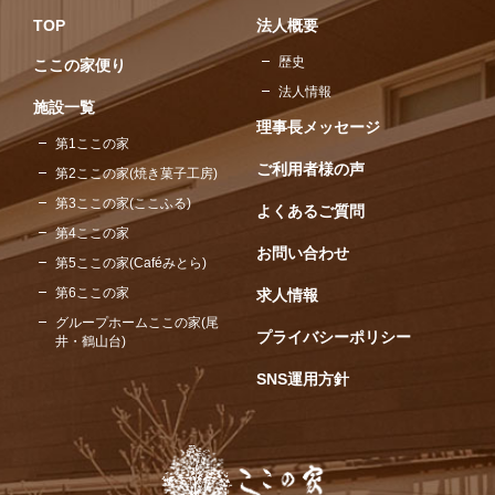
TOP
法人概要
歴史
ここの家便り
法人情報
施設一覧
理事長メッセージ
第1ここの家
ご利用者様の声
第2ここの家(焼き菓子工房)
第3ここの家(ここふる)
よくあるご質問
第4ここの家
お問い合わせ
第5ここの家(Caféみとら)
第6ここの家
求人情報
グループホームここの家(尾
プライバシーポリシー
井・鶴山台)
SNS運用方針