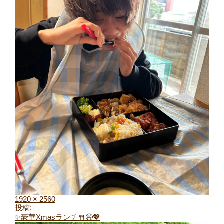
1920 × 2560
投稿:
✨豪華Xmasランチ🍴😄💖