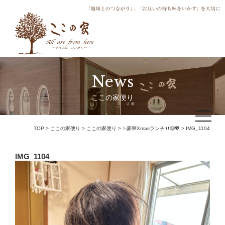
News
ここの家便り
toggle
navigat
TOP
>
ここの家便り
>
ここの家便り
>
✨豪華Xmasランチ🍴😄💖
>
IMG_1104
IMG_1104