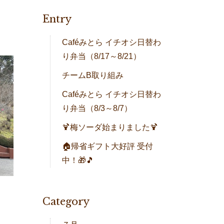
Entry
Caféみとら イチオシ日替わ
り弁当（8/17～8/21）
チームB取り組み
Caféみとら イチオシ日替わ
り弁当（8/3～8/7）
🍹梅ソーダ始まりました🍹
🏠帰省ギフト大好評 受付
中！🎁🎵
Category