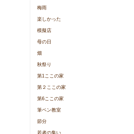
梅雨
楽しかった
模擬店
母の日
畑
秋祭り
第1ここの家
第２ここの家
第6ここの家
筆ペン教室
節分
若者の集い