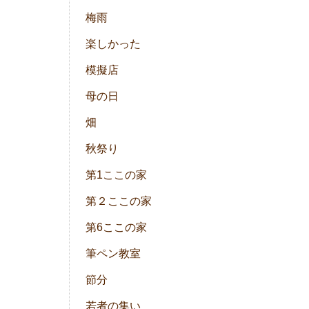
梅雨
楽しかった
模擬店
母の日
畑
秋祭り
第1ここの家
第２ここの家
第6ここの家
筆ペン教室
節分
若者の集い