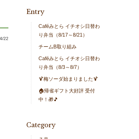
Entry
Caféみとら イチオシ日替わ
り弁当（8/17～8/21）
4/22
チームB取り組み
Caféみとら イチオシ日替わ
り弁当（8/3～8/7）
🍹梅ソーダ始まりました🍹
🏠帰省ギフト大好評 受付
中！🎁🎵
Category