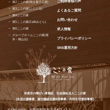
ご利用者様の声
第2ここの家(焼き菓子工房)
第3ここの家(ここふる)
よくあるご質問
第4ここの家
お問い合わせ
第5ここの家(Caféみとら)
第6ここの家
求人情報
グループホームここの家(尾
プライバシーポリシー
井・鶴山台)
SNS運用方針
和泉市の障がい者施設 社会福祉法人ここの家
[生活介護事業、就労継続支援B型事業、共同生活援助事業]
〒594-0004 大阪府和泉市王子町3-12-2