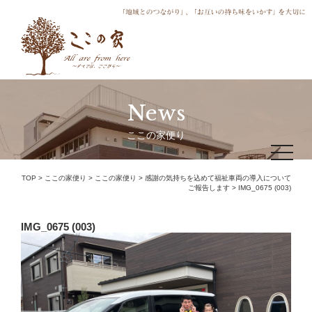
News
ここの家便り
toggle
navigat
TOP
>
ここの家便り
>
ここの家便り
>
感謝の気持ちを込めて福祉車両の導入について
ご報告します
>
IMG_0675 (003)
IMG_0675 (003)