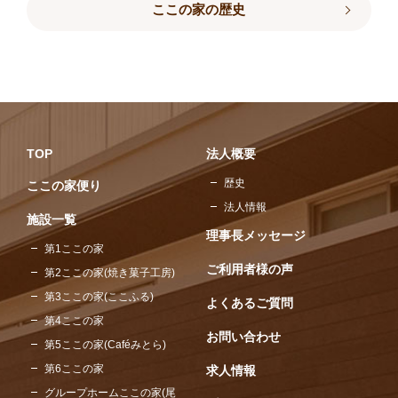
ここの家の歴史
TOP
法人概要
歴史
ここの家便り
法人情報
施設一覧
理事長メッセージ
第1ここの家
ご利用者様の声
第2ここの家(焼き菓子工房)
第3ここの家(ここふる)
よくあるご質問
第4ここの家
お問い合わせ
第5ここの家(Caféみとら)
第6ここの家
求人情報
グループホームここの家(尾