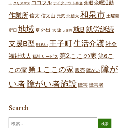
ココフル
余暇
余暇活動
テイクアウト弁当
ト
クリスマス
和泉市
作業所
信太
信太山
元気
北信太
土曜開
地域
就労継続
就B
外出
大阪
所日
夏
大阪府
王子町
生活介護
支援B型
社会
明るい
第2ここの家
第6こ
福祉法人
福祉サービス
障が
第１ここの家
この家
販売
障がい
障がい者施設
い者
障害
障害者
Search