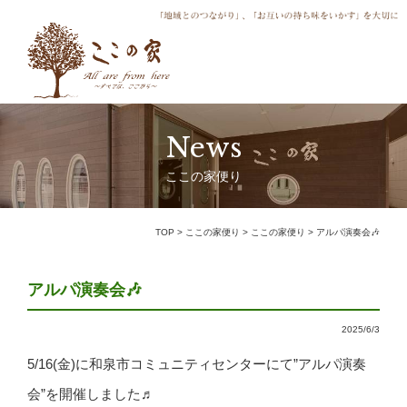
News
ここの家便り
TOP
>
ここの家便り
>
ここの家便り
>
アルパ演奏会🎶
アルパ演奏会🎶
2025/6/3
5/16(金)に和泉市コミュニティセンターにて”アルパ演奏
会”を開催しました♬