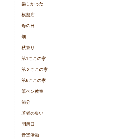
楽しかった
模擬店
母の日
畑
秋祭り
第1ここの家
第２ここの家
第6ここの家
筆ペン教室
節分
若者の集い
開所日
音楽活動