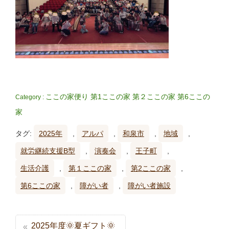
ここの家便り
第1ここの家
第２ここの家
第6ここの
Category :
家
タグ:
2025年
,
アルパ
,
和泉市
,
地域
,
就労継続支援B型
,
演奏会
,
王子町
,
生活介護
,
第１ここの家
,
第2ここの家
,
第6ここの家
,
障がい者
,
障がい者施設
2025年度🌞夏ギフト🌞