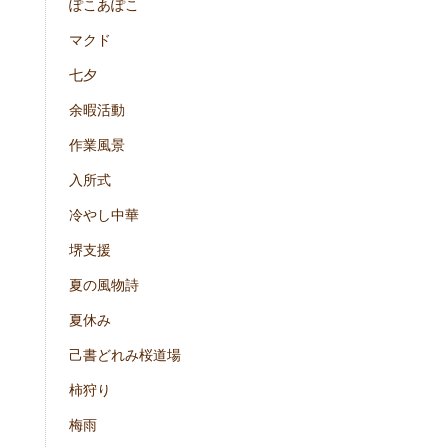
ぽこあぽこ
マクド
七夕
余暇活動
作業風景
入所式
冷やし中華
堺支援
夏の風物詩
夏休み
己書どれみ桜道場
柿狩り
梅雨